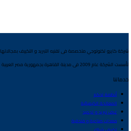
شركة كايرو تكنولوجي متخصصة فى تقنيه التبريد و التكييف بمجالاتها 
تأسست الشركة عام 2009 فى مدينة القاهرة بجمهورية مصر العربية بموجب السجل التجارى رقم 38624 وبرؤيه تستهدف تقديم الحلول التقنيه فى مجال التبريدوالتكييف فى الأسواق المصرية .
خدماتنا
أنظمة تحكم
المعالجة الكيميائية
غرف تبريد و تجميد
معدات صناعية و فندقية
تكييف شباك