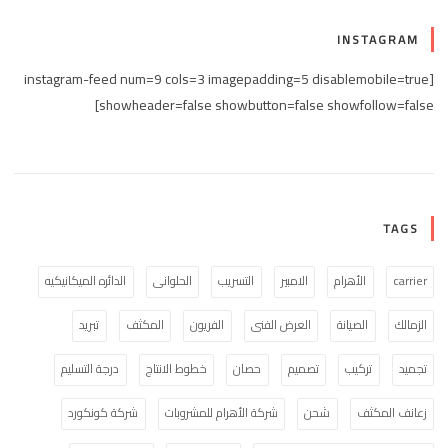
INSTAGRAM
[instagram-feed num=9 cols=3 imagepadding=5 disablemobile=true
showheader=false showbutton=false showfollow=false]
TAGS
carrier
الأهرام
الامبير
التسريب
الحلوانى
الدائره الميكانيكيه
الزمالك
الصيانة
العرض الفنى
الفريون
المكثف
تبريد
تجميد
تركيب
تصميم
حصان
خطوط الانتاج
درجة التسليم
زعانف المكثف
شحن
شركة الأهرام للمشروبات
شركة كونكورد