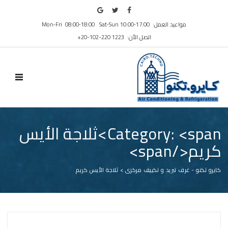
مواعيد العمل: Mon‑Fri 08:00‑18:00 Sat‑Sun 10:00‑17:00
اتصل الأن: ⁦+20-102-220 1223⁩
N MENU
Category: <span>ثلاجة الأيس
كريم</span>
كايرو تكنو - غرف تبريد و تكييف مركزى
>
ثلاجة الأيس كريم