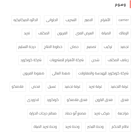
وسوم
carrier
الأهرام
الامبير
التسريب
الحلوانى
الدائره الميكانيكيه
الزمالك
الصيانة
العرض الفنى
الفريون
المكثف
تبريد
تجميد
تركيب
تصميم
حصان
خطوط الانتاج
درجة التسليم
زعانف المكثف
شحن
شركة الأهرام للمشروبات
شركة كونكورد
شركة كونكورد للهندسة والمقاولات
ضغط العالى
ضغوط الفريون
غرفة التجميد
غرفة تبريد
غرفة تجميد
غسيل
فحص
فلامنكو
فندق
فندق البارون
فندق فلامنكو
كونكورد
لاذوردى
مراجعة
مركب تبريد
مصنع أبو حماد
منظم درجات الحرارة
نظام التحكم
وحدة التبخير
وحدة تبريد
وحدة تبريد المياة