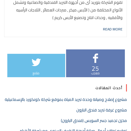
تقوم الشركة بتوريد أى من أجهزة التبريد الفندقية والصناعية وتشمل
الأنواع المختلفة من ( الأيس ميكر , مبردات العصائر , الثلاجات الرأسيه
والأفقيه , وحدات انتاج وتصنيع الأيس كريم )
READ MORE
25
معجب
متابع
أحدث المقالات
مشروع إصلاح وصيانة وحدة تبريد المياة بموقع شركة كونكورد بالإسماعيلية
مشروع غرفة تبريد فندق البارون
مخزن تجميد جسر السويس (فندق البارون)
توقيع تعاقد أعمال صيانة أجهزة التكييف السنوى مع شركة الأهرام