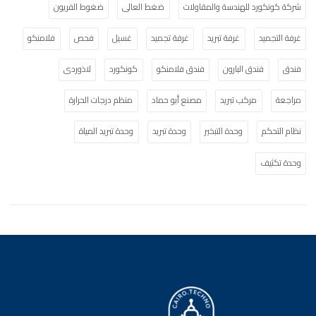
شركة كونكورد للهندسة والمقاولات
ضغط العالى
ضغوط الفريون
غرفة التجميد
غرفة تبريد
غرفة تجميد
غسيل
فحص
فلامنكو
فندق
فندق البارون
فندق فلامنكو
كونكورد
لاذوردى
مراجعة
مركب تبريد
مصنع أبو حماد
منظم درجات الحرارة
نظام التحكم
وحدة التبخير
وحدة تبريد
وحدة تبريد المياة
وحدة تكثيف