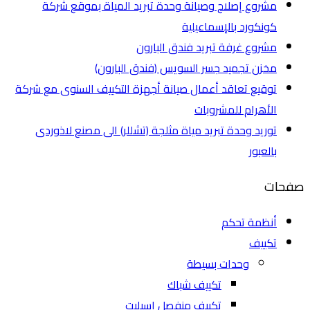
مشروع إصلاح وصيانة وحدة تبريد المياة بموقع شركة
كونكورد بالإسماعيلية
مشروع غرفة تبريد فندق البارون
مخزن تجميد جسر السويس (فندق البارون)
توقيع تعاقد أعمال صيانة أجهزة التكييف السنوى مع شركة
الأهرام للمشروبات
توريد وحدة تبريد مياة مثلجة (تشللر) الى مصنع لاذوردى
بالعبور
صفحات
أنظمة تحكم
تكييف
وحدات بسيطة
تكييف شباك
تكييف منفصل اسبليت