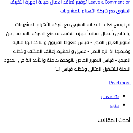
Leave a Comment
on توقيع تعاقد أعمال صيانة أجهزة التكييف
السنوى مع شركة الأهرام للمشروبات
تم توقيع تعاقد الصيانه السنوى مع شركة الأهرام للمشروبات
والخاص بأعمال صيانة أجهزة التكييف بمصنع الشركة بالسادس من
أكتوبر العرض الفنى - قياس ضغوط الفريون والتاكد انها مثالية
وضبطها اذا لزم الامر. - غسيل و تمشيط زعانف المكثف وكذلك
المبخر. - قياس الامبير الخاص بالوحدة كاملة والتأكد انة فى الحدود
الامنة للتشغيل المثالى وكذلك قياس [...]
Read more
25
معجب
متابع
أحدث المقالات