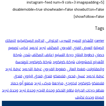
[instagram-feed num=9 cols=3 imagepadding=5
disablemobile=true showheader=false showbutton=false
showfollow=false]
Tags
carrier
الأهرام
الامبير
التسريب
الحلوانى
الدائره الميكانيكيه
الزمالك
الصيانة
العرض الفنى
الفريون
المكثف
تبريد
تجميد
تركيب
تصميم
حصان
خطوط الانتاج
درجة التسليم
زعانف المكثف
شحن
شركة
الأهرام للمشروبات
شركة كونكورد
شركة كونكورد للهندسة
والمقاولات
ضغط العالى
ضغوط الفريون
غرفة التجميد
غرفة تبريد
غرفة تجميد
غسيل
فحص
فلامنكو
فندق
فندق البارون
فندق
فلامنكو
كونكورد
لاذوردى
مراجعة
مركب تبريد
مصنع أبو حماد
منظم درجات الحرارة
نظام التحكم
وحدة التبخير
وحدة تبريد
وحدة تبريد
المياة
وحدة تكثيف