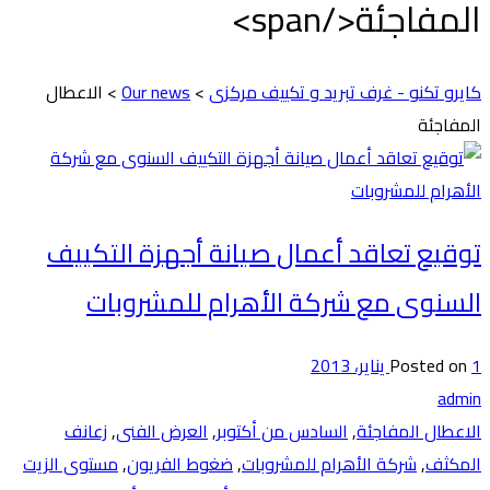
المفاجئة</span>
كايرو تكنو - غرف تبريد و تكييف مركزى
>
Our news
>
الاعطال
المفاجئة
توقيع تعاقد أعمال صيانة أجهزة التكييف
السنوى مع شركة الأهرام للمشروبات
1 يناير، 2013
Posted on
admin
الاعطال المفاجئة
,
السادس من أكتوبر
,
العرض الفنى
,
زعانف
المكثف
,
شركة الأهرام للمشروبات
,
ضغوط الفريون
,
مستوى الزيت