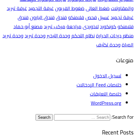
والمقاولات
ضغط العالى
ضغوط الفريون
غرفة التجميد
غرفة تبريد
غرفة تجميد
غسيل
فحص
فلامنكو
فندق
فندق البارون
فندق
فلامنكو
كونكورد
لاذوردى
مراجعة
مركب تبريد
مصنع أبو حماد
منظم درجات الحرارة
نظام التحكم
وحدة التبخير
وحدة تبريد
وحدة تبريد
المياة
وحدة تكثيف
منوعات
تسجيل الدخول
خلاصات Feed الإدخالات
خلاصة التعليقات
WordPress.org
Search for:
Search
Recent Posts