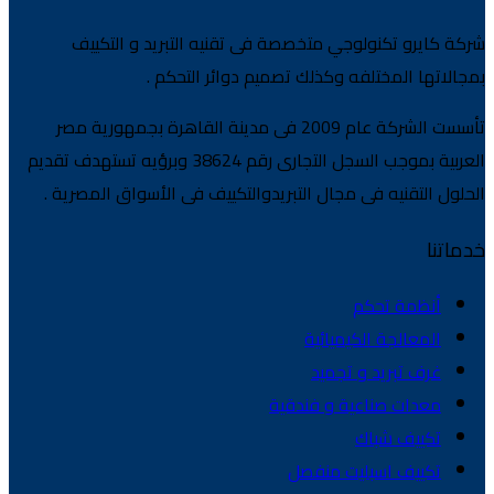
شركة كايرو تكنولوجي متخصصة فى تقنيه التبريد و التكييف
بمجالاتها المختلفه وكذلك تصميم دوائر التحكم .
تأسست الشركة عام 2009 فى مدينة القاهرة بجمهورية مصر
العربية بموجب السجل التجارى رقم 38624 وبرؤيه تستهدف تقديم
الحلول التقنيه فى مجال التبريدوالتكييف فى الأسواق المصرية .
خدماتنا
أنظمة تحكم
المعالجة الكيميائية
غرف تبريد و تجميد
معدات صناعية و فندقية
تكييف شباك
تكييف اسبليت منفصل