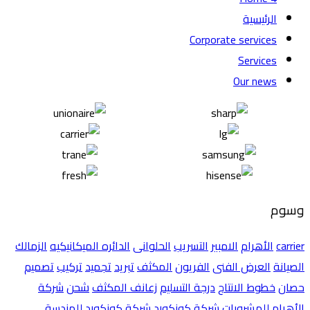
الرئيسية
Corporate services
Services
Our news
وسوم
carrier
الأهرام
الامبير
التسريب
الحلوانى
الدائره الميكانيكيه
الزمالك
الصيانة
العرض الفنى
الفريون
المكثف
تبريد
تجميد
تركيب
تصميم
حصان
خطوط الانتاج
درجة التسليم
زعانف المكثف
شحن
شركة
الأهرام للمشروبات
شركة كونكورد
شركة كونكورد للهندسة