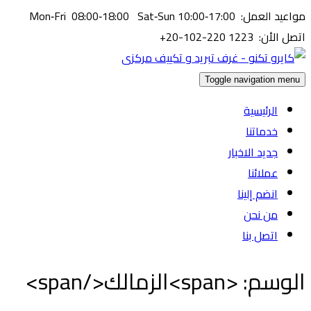
مواعيد العمل: Mon‑Fri 08:00‑18:00 Sat‑Sun 10:00‑17:00
اتصل الأن: ⁦+20-102-220 1223⁩
Toggle navigation menu
الرئيسية
خدماتنا
جديد الاخبار
عملائنا
انضم إلينا
من نحن
اتصل بنا
الوسم: <span>الزمالك</span>