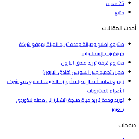
25
معجب
متابع
أحدث المقالات
مشروع إصلاح وصيانة وحدة تبريد المياة بموقع شركة
كونكورد بالإسماعيلية
مشروع غرفة تبريد فندق البارون
مخزن تجميد جسر السويس (فندق البارون)
توقيع تعاقد أعمال صيانة أجهزة التكييف السنوى مع شركة
الأهرام للمشروبات
توريد وحدة تبريد مياة مثلجة (تشللر) الى مصنع لاذوردى
بالعبور
صفحات