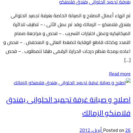
بغرفة تجميد الحلوانى بفندق فلامنكو
تم انهاء أعمال الاصلاح و الصيانة الخاصة بغرفة تجميد الحلوانى
بفندق فلامنكو – الزمالك وقد تم عمل الأتى : – تنظيف للدائرة
الميكانيكيه وعمل اختبارات التسريب . – فحص و مراجعة صمام
التمدد وكذلك قاطع الوقاية للضغط العالى و المنخفض . – فحص و
اعاده برمجة منظم درجات الحرارة الرقمى طبقا للمطلوب . – فحص
[…]
Read more
اصلاح و صيانة غرفة تجميد الحلوانى بفندق
فلامنكو الزمالك
26 أبريل، 2012
Posted on