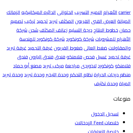
carrier
الأهرام
الامبير
التسريب
الحلوانى
الدائره الميكانيكيه
الزمالك
الصيانة
العرض الفنى
الفريون
المكثف
تبريد
تجميد
تركيب
تصميم
حصان
خطوط الانتاج
درجة التسليم
زعانف المكثف
شحن
شركة
الأهرام للمشروبات
شركة كونكورد
شركة كونكورد للهندسة
والمقاولات
ضغط العالى
ضغوط الفريون
غرفة التجميد
غرفة تبريد
غرفة تجميد
غسيل
فحص
فلامنكو
فندق
فندق البارون
فندق
فلامنكو
كونكورد
لاذوردى
مراجعة
مركب تبريد
مصنع أبو حماد
منظم درجات الحرارة
نظام التحكم
وحدة التبخير
وحدة تبريد
وحدة تبريد
المياة
وحدة تكثيف
منوعات
تسجيل الدخول
خلاصات Feed الإدخالات
خلاصة التعليقات