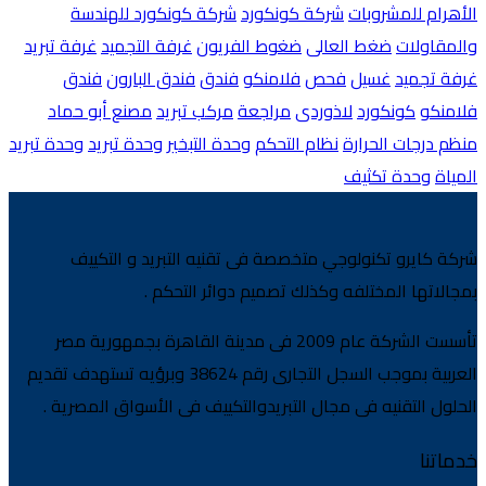
الأهرام للمشروبات
شركة كونكورد
شركة كونكورد للهندسة
والمقاولات
ضغط العالى
ضغوط الفريون
غرفة التجميد
غرفة تبريد
غرفة تجميد
غسيل
فحص
فلامنكو
فندق
فندق البارون
فندق
فلامنكو
كونكورد
لاذوردى
مراجعة
مركب تبريد
مصنع أبو حماد
منظم درجات الحرارة
نظام التحكم
وحدة التبخير
وحدة تبريد
وحدة تبريد
المياة
وحدة تكثيف
شركة كايرو تكنولوجي متخصصة فى تقنيه التبريد و التكييف
بمجالاتها المختلفه وكذلك تصميم دوائر التحكم .
تأسست الشركة عام 2009 فى مدينة القاهرة بجمهورية مصر
العربية بموجب السجل التجارى رقم 38624 وبرؤيه تستهدف تقديم
الحلول التقنيه فى مجال التبريدوالتكييف فى الأسواق المصرية .
خدماتنا