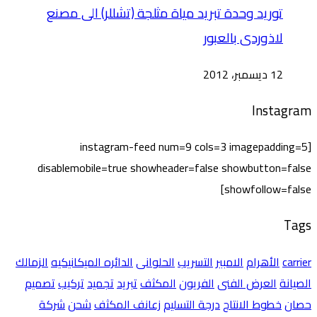
توريد وحدة تبريد مياة مثلجة (تشللر) الى مصنع
لاذوردى بالعبور
12 ديسمبر، 2012
Instagram
[instagram-feed num=9 cols=3 imagepadding=5
disablemobile=true showheader=false showbutton=false
showfollow=false]
Tags
carrier
الأهرام
الامبير
التسريب
الحلوانى
الدائره الميكانيكيه
الزمالك
الصيانة
العرض الفنى
الفريون
المكثف
تبريد
تجميد
تركيب
تصميم
حصان
خطوط الانتاج
درجة التسليم
زعانف المكثف
شحن
شركة