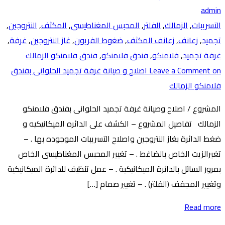
admin
التسريبات
,
الزمالك
,
الفلتر
,
المحبس المغناطيسى
,
المكثف
,
النتروجين
,
تجميد
,
زعانف
,
زعانف المكثف
,
ضغوط الفريون
,
غاز النتروجين
,
غرفة
,
غرفة تجميد
,
فلامنكو
,
فندق فلامنكو
,
فندق فلامنكو الزمالك
Leave a Comment
on اصلاح و صيانة غرفة تجميد الحلوانى بفندق
فلامنكو الزمالك
المشروع / اصلاح وصيانة غرفة تجميد الحلوانى بفندق فلامنكو
الزمالك تفاصيل المشروع – الكشف على الدائره الميكانيكيه و
ضغط الدائرة بغاز النتروجين واصلاح التسريبات الموجوده بها . –
تغيرالزيت الخاص بالضاغط . – تغيير المحبس المغناطيسى الخاص
بمرور السائل بالدائرة الميكانيكية . – عمل تنظيف للدائرة الميكانيكية
وتغيير المجفف (الفلتر) . – تغيير صمام […]
Read more