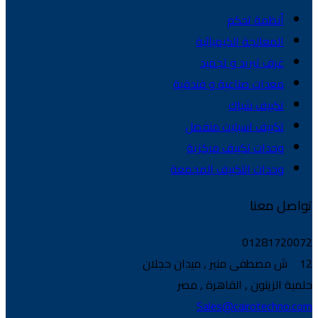
أنظمة تحكم
المعالجة الكيميائية
غرف تبريد و تجميد
معدات صناعية و فندقية
تكييف شباك
تكييف اسبليت منفصل
وحدات تكييف مركزية
وحدات التكييف المجمعة
تواصل معنا
01281720072
12 ش مصطفى منير , ميدان حجلان
حلمية الزيتون , القاهرة , مصر
Sales@cairotechno.com