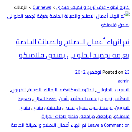
كايرو تكنو - غرف تبريد و تكييف مركزى
>
Our news
>
الزمالك
تم انهاء أعمال الاصلاح والصيانة الخاصة
بغرفة تجميد الحلوانى بفندق فلامنكو
23 نوفمبر، 2012
Posted on
admin
التسريب
,
الحلوانى
,
الدائره الميكانيكيه
,
الزمالك
,
الصيانة
,
الفريون
,
المكثف
,
تجميد
,
زعانف المكثف
,
شحن
,
ضغط العالى
,
ضغوط
الفريون
,
غرفة تجميد
,
غسيل
,
فحص
,
فلامنكو
,
فندق
,
فندق
فلامنكو
,
مراجعة
,
مراجعه
,
منظم درجات الحرارة
Leave a Comment
on تم انهاء أعمال الاصلاح والصيانة الخاصة