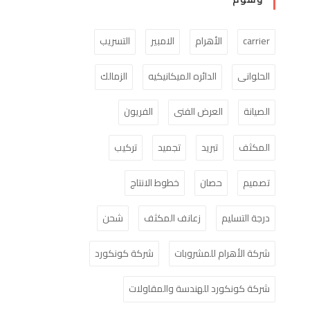
carrier
الأهرام
الامبير
التسريب
الحلوانى
الدائره الميكانيكيه
الزمالك
الصيانة
العرض الفنى
الفريون
المكثف
تبريد
تجميد
تركيب
تصميم
حصان
خطوط الانتاج
درجة التسليم
زعانف المكثف
شحن
شركة الأهرام للمشروبات
شركة كونكورد
شركة كونكورد للهندسة والمقاولات