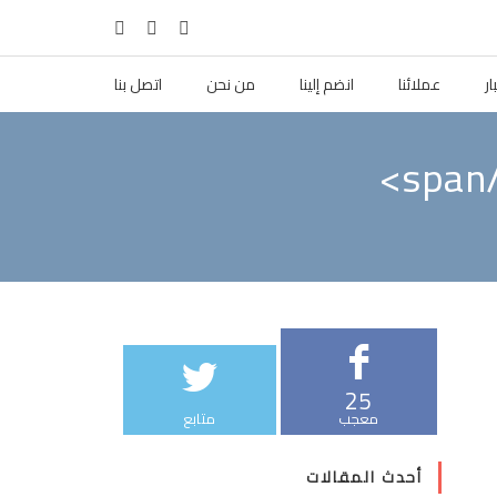
ار
عملائنا
انضم إلينا
من نحن
اتصل بنا
25
معجب
متابع
أحدث المقالات