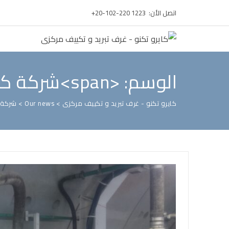
اتصل الأن: ⁦+20-102-220 1223⁩
الوسم: <span>شركة كونكورد للهندسة والمقاولات</span>
كايرو تكنو - غرف تبريد و تكييف مركزى
>
Our news
>
شركة 