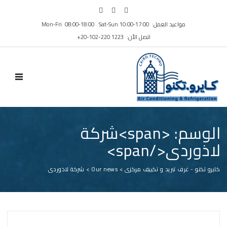
مواعيد العمل: Mon‑Fri 08:00‑18:00 Sat‑Sun 10:00‑17:00
اتصل الأن: ⁦+20-102-220 1223⁩
N MENU
الوسم: <span>شركة
لاذوردى</span>
كايرو تكنو - غرف تبريد و تكييف مركزى
>
Our news
>
شركة لاذوردى