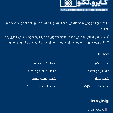
شركة كايرو تكنولوجي متخصصة فى تقنيه التبريد و التكييف بمجالاتها المختلفه وكذلك تصميم
دوائر التحكم .
تأسست الشركة عام 2009 فى مدينة القاهرة بجمهورية مصر العربية بموجب السجل التجارى رقم
38624 وبرؤيه تستهدف تقديم الحلول التقنيه فى مجال التبريدوالتكييف فى الأسواق المصرية .
خدماتنا
أنظمة تحكم
المعالجة الكيميائية
غرف تبريد و تجميد
معدات صناعية و فندقية
تكييف شباك
تكييف اسبليت منفصل
وحدات تكييف مركزية
وحدات التكييف المجمعة
تواصل معنا
01281720072