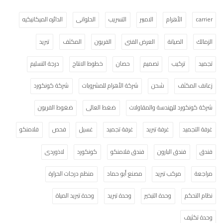
carrier
الأهرام
الامبير
التسريب
الحلوانى
الدائره الميكانيكيه
الزمالك
الصيانة
العرض الفنى
الفريون
المكثف
تبريد
تجميد
تركيب
تصميم
حصان
خطوط الانتاج
درجة التسليم
زعانف المكثف
شحن
شركة الأهرام للمشروبات
شركة كونكورد
شركة كونكورد للهندسة والمقاولات
ضغط العالى
ضغوط الفريون
غرفة التجميد
غرفة تبريد
غرفة تجميد
غسيل
فحص
فلامنكو
فندق
فندق البارون
فندق فلامنكو
كونكورد
لاذوردى
مراجعة
مركب تبريد
مصنع أبو حماد
منظم درجات الحرارة
نظام التحكم
وحدة التبخير
وحدة تبريد
وحدة تبريد المياة
وحدة تكثيف