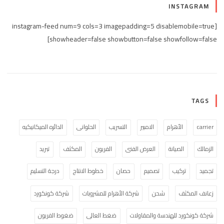
INSTAGRAM
[instagram-feed num=9 cols=3 imagepadding=5 disablemobile=true
showheader=false showbutton=false showfollow=false]
TAGS
carrier
الأهرام
الامبير
التسريب
الحلوانى
الدائره الميكانيكيه
الزمالك
الصيانة
العرض الفنى
الفريون
المكثف
تبريد
تجميد
تركيب
تصميم
حصان
خطوط الانتاج
درجة التسليم
زعانف المكثف
شحن
شركة الأهرام للمشروبات
شركة كونكورد
شركة كونكورد للهندسة والمقاولات
ضغط العالى
ضغوط الفريون