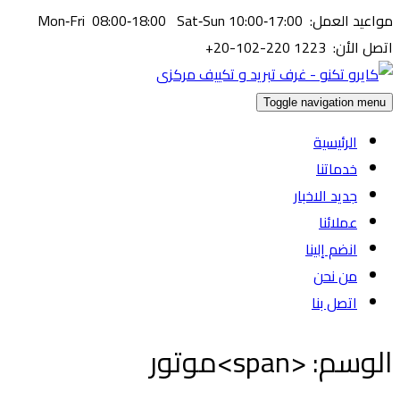
مواعيد العمل: Mon‑Fri 08:00‑18:00 Sat‑Sun 10:00‑17:00
اتصل الأن: ⁦+20-102-220 1223⁩
Toggle navigation menu
الرئيسية
خدماتنا
جديد الاخبار
عملائنا
انضم إلينا
من نحن
اتصل بنا
الوسم: <span>موتور