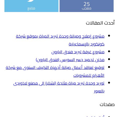
25
معجب
متابع
أحدث المقالات
مشروع إصلاح وصيانة وحدة تبريد المياة بموقع شركة
كونكورد بالإسماعيلية
مشروع غرفة تبريد فندق البارون
مخزن تجميد جسر السويس (فندق البارون)
توقيع تعاقد أعمال صيانة أجهزة التكييف السنوى مع شركة
الأهرام للمشروبات
توريد وحدة تبريد مياة مثلجة (تشللر) الى مصنع لاذوردى
بالعبور
صفحات