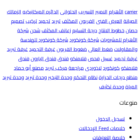
carrier
الأهرام
الامبير
التسريب
الحلوانى
الدائره الميكانيكيه
الزمالك
الصيانة
العرض الفنى
الفريون
المكثف
تبريد
تجميد
تركيب
تصميم
حصان
خطوط الانتاج
درجة التسليم
زعانف المكثف
شحن
شركة
الأهرام للمشروبات
شركة كونكورد
شركة كونكورد للهندسة
والمقاولات
ضغط العالى
ضغوط الفريون
غرفة التجميد
غرفة تبريد
غرفة تجميد
غسيل
فحص
فلامنكو
فندق
فندق البارون
فندق
فلامنكو
كونكورد
لاذوردى
مراجعة
مركب تبريد
مصنع أبو حماد
منظم درجات الحرارة
نظام التحكم
وحدة التبخير
وحدة تبريد
وحدة تبريد
المياة
وحدة تكثيف
منوعات
تسجيل الدخول
خلاصات Feed الإدخالات
خلاصة التعليقات