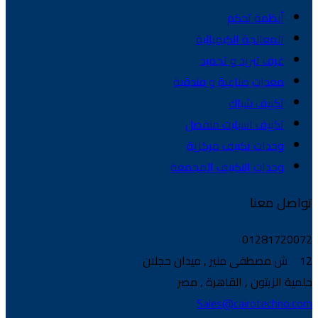
أنظمة تحكم
المعالجة الكيميائية
غرف تبريد و تجميد
معدات صناعية و فندقية
تكييف شباك
تكييف اسبليت منفصل
وحدات تكييف مركزية
وحدات التكييف المجمعة
تواصل معنا
01281720072
12 ش مصطفى منير , ميدان حجلان
حلمية الزيتون , القاهرة , مصر
Sales@cairotechno.com