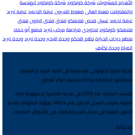
الأهرام للمشروبات
شركة كونكورد
شركة كونكورد للهندسة
والمقاولات
ضغط العالى
ضغوط الفريون
غرفة التجميد
غرفة تبريد
غرفة تجميد
غسيل
فحص
فلامنكو
فندق
فندق البارون
فندق
فلامنكو
كونكورد
لاذوردى
مراجعة
مركب تبريد
مصنع أبو حماد
منظم درجات الحرارة
نظام التحكم
وحدة التبخير
وحدة تبريد
وحدة تبريد
المياة
وحدة تكثيف
شركة كايرو تكنولوجي متخصصة فى تقنيه التبريد و التكييف
بمجالاتها المختلفه وكذلك تصميم دوائر التحكم .
تأسست الشركة عام 2009 فى مدينة القاهرة بجمهورية مصر
العربية بموجب السجل التجارى رقم 38624 وبرؤيه تستهدف تقديم
الحلول التقنيه فى مجال التبريدوالتكييف فى الأسواق المصرية .
خدماتنا