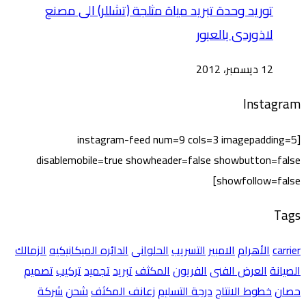
توريد وحدة تبريد مياة مثلجة (تشللر) الى مصنع
لاذوردى بالعبور
12 ديسمبر، 2012
Instagram
[instagram-feed num=9 cols=3 imagepadding=5
disablemobile=true showheader=false showbutton=false
showfollow=false]
Tags
carrier
الأهرام
الامبير
التسريب
الحلوانى
الدائره الميكانيكيه
الزمالك
الصيانة
العرض الفنى
الفريون
المكثف
تبريد
تجميد
تركيب
تصميم
حصان
خطوط الانتاج
درجة التسليم
زعانف المكثف
شحن
شركة