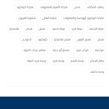
زعانف المكثف
شحن
شركة الأهرام للمشروبات
شركة كونكورد
شركة كونكورد للهندسة والمقاولات
ضغط العالى
ضغوط الفريون
غرفة التجميد
غرفة تبريد
غرفة تجميد
غسيل
فحص
فلامنكو
فندق
فندق البارون
فندق فلامنكو
كونكورد
لاذوردى
مراجعة
مركب تبريد
مصنع أبو حماد
منظم درجات الحرارة
نظام التحكم
وحدة التبخير
وحدة تبريد
وحدة تبريد المياة
وحدة تكثيف