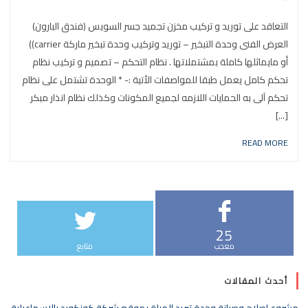
التعاقد على توريد و تركيب مخزن تجميد جسر السويس (فندق البارون)
العرض الفنى وحدة التبخير – توريد وتركيب وحدة تبخير ماركة carrier))
أو مايماثلها كاملة بمشتملاتها . نظام التحكم – تصميم و تركيب نظام
تحكم كامل يعمل طبقا للمواصفات الأتية :- * الوحدة تشتمل على نظام
تحكم آلى به الحمايات اللازمه لجميع المكونات وكذلك نظام انذار مبكر
[...]
READ MORE
25
معجب
متابع
أحدث المقالات
مشروع إصلاح وصيانة وحدة تبريد المياة بموقع شركة كونكورد بالإسماعيلية