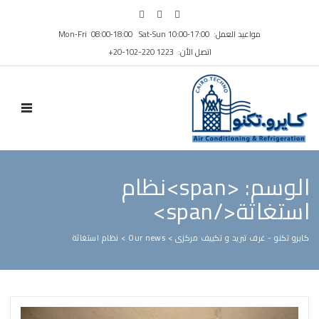
مواعيد العمل: Mon‑Fri 08:00‑18:00 Sat‑Sun 10:00‑17:00
اتصل الأن: ⁦+20-102-220 1223⁩
N MENU
الوسم: <span>نظام
استغاثة</span>
كايرو تكنو - غرف تبريد و تكييف مركزى
>
Our news
>
نظام استغاثة