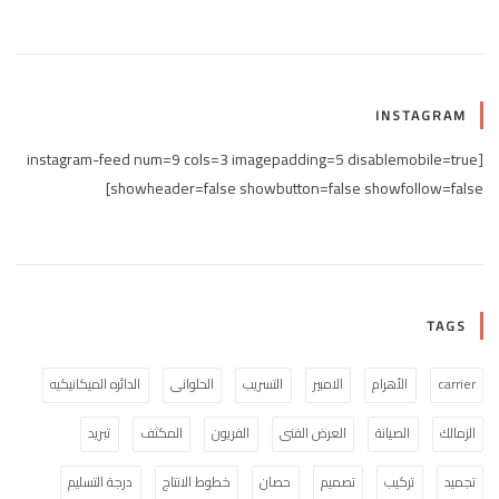
INSTAGRAM
[instagram-feed num=9 cols=3 imagepadding=5 disablemobile=true
showheader=false showbutton=false showfollow=false]
TAGS
carrier
الأهرام
الامبير
التسريب
الحلوانى
الدائره الميكانيكيه
الزمالك
الصيانة
العرض الفنى
الفريون
المكثف
تبريد
تجميد
تركيب
تصميم
حصان
خطوط الانتاج
درجة التسليم