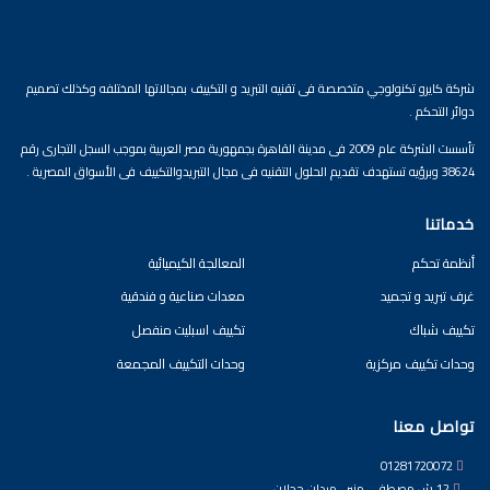
شركة كايرو تكنولوجي متخصصة فى تقنيه التبريد و التكييف بمجالاتها المختلفه وكذلك تصميم
دوائر التحكم .
تأسست الشركة عام 2009 فى مدينة القاهرة بجمهورية مصر العربية بموجب السجل التجارى رقم
38624 وبرؤيه تستهدف تقديم الحلول التقنيه فى مجال التبريدوالتكييف فى الأسواق المصرية .
خدماتنا
أنظمة تحكم
المعالجة الكيميائية
غرف تبريد و تجميد
معدات صناعية و فندقية
تكييف شباك
تكييف اسبليت منفصل
وحدات تكييف مركزية
وحدات التكييف المجمعة
تواصل معنا
01281720072
12 ش مصطفى منير , ميدان حجلان