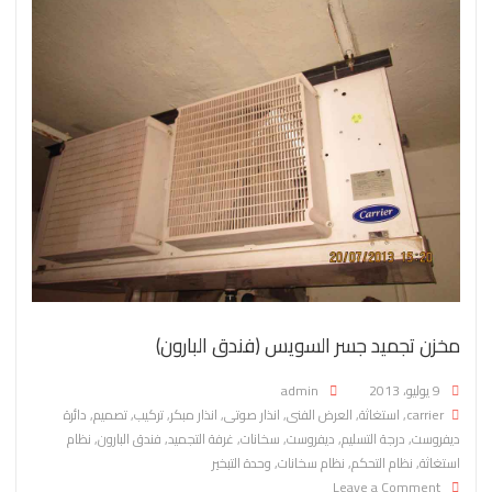
مخزن تجميد جسر السويس (فندق البارون)
Posted on
9 يوليو، 2013
admin
carrier
,
استغاثة
,
العرض الفنى
,
انذار صوتى
,
انذار مبكر
,
تركيب
,
تصميم
,
دائرة
ديفروست
,
درجة التسليم
,
ديفروست
,
سخانات
,
غرفة التجميد
,
فندق البارون
,
نظام
استغاثة
,
نظام التحكم
,
نظام سخانات
,
وحدة التبخير
on مخزن تجميد جسر السويس (فندق البارون)
Leave a Comment