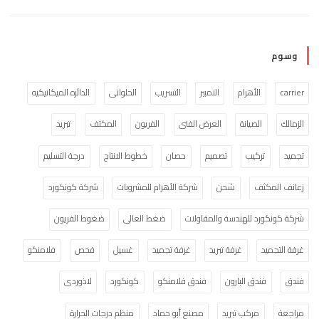
وسوم
carrier
الأهرام
الامبير
التسريب
الحلوانى
الدائره الميكانيكيه
الزمالك
الصيانة
العرض الفنى
الفريون
المكثف
تبريد
تجميد
تركيب
تصميم
حصان
خطوط الانتاج
درجة التسليم
زعانف المكثف
شحن
شركة الأهرام للمشروبات
شركة كونكورد
شركة كونكورد للهندسة والمقاولات
ضغط العالى
ضغوط الفريون
غرفة التجميد
غرفة تبريد
غرفة تجميد
غسيل
فحص
فلامنكو
فندق
فندق البارون
فندق فلامنكو
كونكورد
لاذوردى
مراجعة
مركب تبريد
مصنع أبو حماد
منظم درجات الحرارة