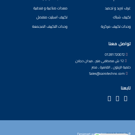
غرف تبريد و تجميد
معدات صناعية و فندقية
تكييف شباك
تكييف اسبليت منفصل
وحدات تكييف مركزية
وحدات التكييف المجمعة
تواصل معنا
01281720072
12 ش مصطفى منير , ميدان حجلان
حلمية الزيتون , القاهرة , مصر
Sales@cairotechno.com
تابعنا
by
OMAR DEALO
© Designed with