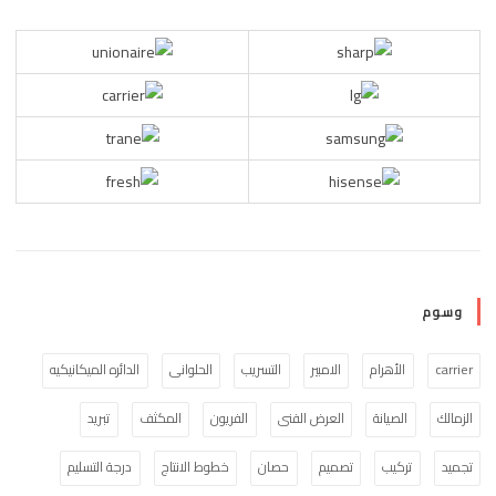
وسوم
carrier
الأهرام
الامبير
التسريب
الحلوانى
الدائره الميكانيكيه
الزمالك
الصيانة
العرض الفنى
الفريون
المكثف
تبريد
تجميد
تركيب
تصميم
حصان
خطوط الانتاج
درجة التسليم