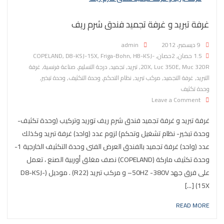
غرفة تبريد و غرفة تجميد فندق شرم ريف
Posted on
9 ديسمبر، 2012
admin
1.5 حصان
,
2حصان
,
H8-KSJ-
,
Friga-Bohn
,
D8-KSJ-15X
,
COPELAND
Muc 320R
,
Luc 350E
,
20X
,
تبريد
,
تجميد
,
درجة التسليم
,
صناعة فرنسية
,
غرفة
التبريد
,
غرفة التجميد
,
مركب تبريد
,
نظام التحكم
,
وحدة التكثيف
,
وحدة تبخير
,
وحدة تكثيف
on غرفة تبريد و غرفة تجميد فندق شرم ريف
Leave a Comment
غرفة تبريد و غرفة تجميد فندق شرم ريف توريد وتركيب (وحدة تكثيف-
وحدة تبخير- نظام تشغيل وتحكم) لزوم عدد (واحد) غرفة تبريد وكذلك
عدد (واحد) غرفة تجميد بالفندق العرض الفنى وحدة التكثيف الخارجية 1-
وحدة تكثيف ماركة (COPELAND) نصف مغلق أوربية الصنع ، تعمل
على فرق جهد 50HZ -380V– و مركب تبريد (R22) . موديل (D8-KSJ-
15X) [...]
READ MORE