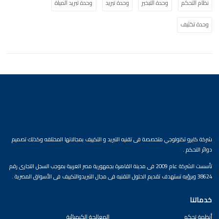
نظام التحكم
وحدة التبخير
وحدة تبريد
وحدة تبريد المياة
وحدة تكثيف
شركة كايرو تكنولوجي متخصصة فى تقنيه التبريد و التكييف بمجالاتها المختلفه وكذلك تصميم
دوائر التحكم .
تأسست الشركة عام 2009 فى مدينة القاهرة بجمهورية مصر العربية بموجب السجل التجارى رقم
38624 وبرؤيه تستهدف تقديم الحلول التقنيه فى مجال التبريدوالتكييف فى الأسواق المصرية .
خدماتنا
أنظمة تحكم
المعالجة الكيميائية