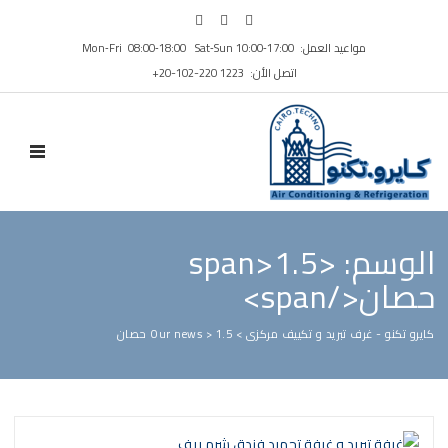
مواعيد العمل: Mon‑Fri 08:00‑18:00 Sat‑Sun 10:00‑17:00
اتصل الأن: ⁦+20-102-220 1223⁩
N MENU
الوسم: <span>1.5
حصان</span>
كايرو تكنو - غرف تبريد و تكييف مركزى
>
1.5 حصان
>
Our news