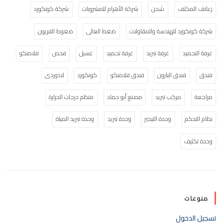
زعانف المكثف
شحن
شركة الأهرام للمشروبات
شركة كونكورد
شركة كونكورد للهندسة والمقاولات
ضغط العالى
ضغوط الفريون
غرفة التجميد
غرفة تبريد
غرفة تجميد
غسيل
فحص
فلامنكو
فندق
فندق البارون
فندق فلامنكو
كونكورد
لاذوردى
مراجعة
مركب تبريد
مصنع أبو حماد
منظم درجات الحرارة
نظام التحكم
وحدة التبخير
وحدة تبريد
وحدة تبريد المياة
وحدة تكثيف
منوعات
تسجيل الدخول