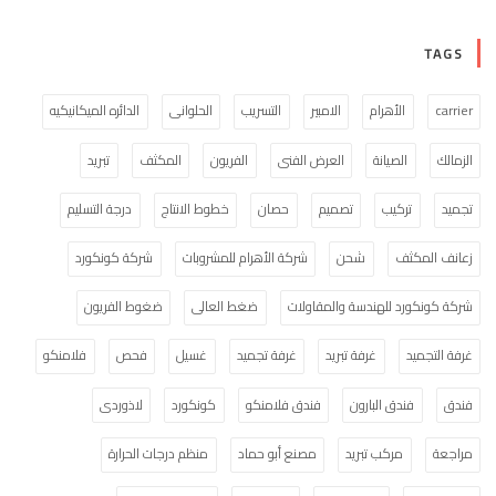
TAGS
carrier
الأهرام
الامبير
التسريب
الحلوانى
الدائره الميكانيكيه
الزمالك
الصيانة
العرض الفنى
الفريون
المكثف
تبريد
تجميد
تركيب
تصميم
حصان
خطوط الانتاج
درجة التسليم
زعانف المكثف
شحن
شركة الأهرام للمشروبات
شركة كونكورد
شركة كونكورد للهندسة والمقاولات
ضغط العالى
ضغوط الفريون
غرفة التجميد
غرفة تبريد
غرفة تجميد
غسيل
فحص
فلامنكو
فندق
فندق البارون
فندق فلامنكو
كونكورد
لاذوردى
مراجعة
مركب تبريد
مصنع أبو حماد
منظم درجات الحرارة