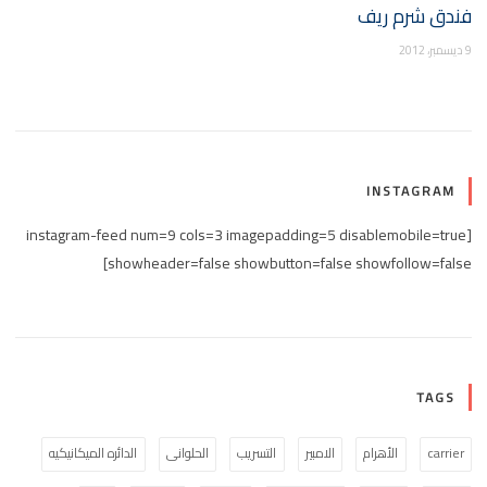
فندق شرم ريف
9 ديسمبر، 2012
INSTAGRAM
[instagram-feed num=9 cols=3 imagepadding=5 disablemobile=true
showheader=false showbutton=false showfollow=false]
TAGS
carrier
الأهرام
الامبير
التسريب
الحلوانى
الدائره الميكانيكيه