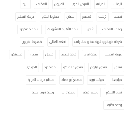
الزمالك
الصيانة
العرض الفنى
الفريون
المكثف
تبريد
تجميد
تركيب
تصميم
حصان
خطوط الانتاج
درجة التسليم
زعانف المكثف
شحن
شركة الأهرام للمشروبات
شركة كونكورد
شركة كونكورد للهندسة والمقاولات
ضغط العالى
ضغوط الفريون
غرفة التجميد
غرفة تبريد
غرفة تجميد
غسيل
فحص
فلامنكو
فندق
فندق البارون
فندق فلامنكو
كونكورد
لاذوردى
مراجعة
مركب تبريد
مصنع أبو حماد
منظم درجات الحرارة
نظام التحكم
وحدة التبخير
وحدة تبريد
وحدة تبريد المياة
وحدة تكثيف