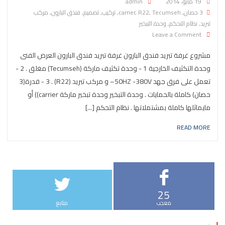
Posted on
19 مايو، 2014
admin
3 حصان
,
Tecumseh
,
R22
,
carrier
,
تركيب
,
تصميم
,
فندق البارون
,
مركب
تبريد
,
نظام التحكم
,
وحدة التبخير
on مشروع غرفة تبريد فندق البارون
Leave a Comment
مشروع غرفة تبريد فندق البارون غرفة تبريد فندق البارون العرض الفنى
وحدة التكثيف الخارجية 1 - وحدة تكثيف ماركة (Tecumseh) مغلق . 2 -
تعمل على فرق جهد 50HZ -380V– و مركب تبريد (R22) . 3 - قدرة(3
حصان) كاملة بالحمايات . وحدة التبخير وحدة تبخير ماركة carrier)) أو
مايماثلها كاملة بمشتملاتها . نظام التحكم [...]
READ MORE
25
معجب
متابع