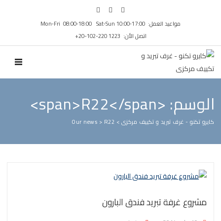
مواعيد العمل: Mon‑Fri 08:00‑18:00 Sat‑Sun 10:00‑17:00
اتصل الأن: ⁦+20-102-220 1223⁩
N MENU
الوسم: <span>R22</span>
كايرو تكنو - غرف تبريد و تكييف مركزى
>
R22
>
Our news
مشروع غرفة تبريد فندق البارون