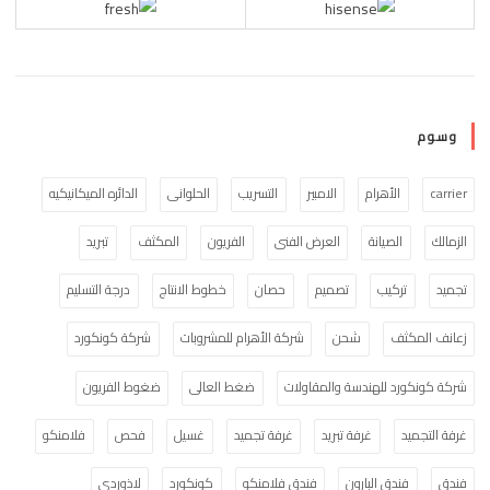
وسوم
carrier
الأهرام
الامبير
التسريب
الحلوانى
الدائره الميكانيكيه
الزمالك
الصيانة
العرض الفنى
الفريون
المكثف
تبريد
تجميد
تركيب
تصميم
حصان
خطوط الانتاج
درجة التسليم
زعانف المكثف
شحن
شركة الأهرام للمشروبات
شركة كونكورد
شركة كونكورد للهندسة والمقاولات
ضغط العالى
ضغوط الفريون
غرفة التجميد
غرفة تبريد
غرفة تجميد
غسيل
فحص
فلامنكو
فندق
فندق البارون
فندق فلامنكو
كونكورد
لاذوردى