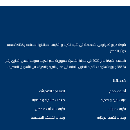
شركة كايرو تكنولوجي متخصصة فى تقنيه التبريد و التكييف بمجالاتها المختلفه وكذلك تصميم
دوائر التحكم .
تأسست الشركة عام 2009 فى مدينة القاهرة بجمهورية مصر العربية بموجب السجل التجارى رقم
38624 وبرؤيه تستهدف تقديم الحلول التقنيه فى مجال التبريدوالتكييف فى الأسواق المصرية .
خدماتنا
أنظمة تحكم
المعالجة الكيميائية
غرف تبريد و تجميد
معدات صناعية و فندقية
تكييف شباك
تكييف اسبليت منفصل
وحدات تكييف مركزية
وحدات التكييف المجمعة